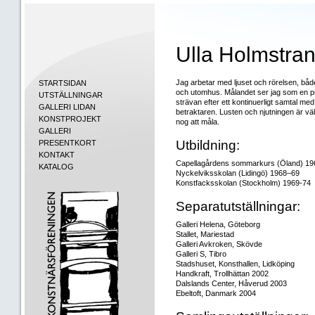
Ulla Holmstra
Jag arbetar med ljuset och rörelsen, både
STARTSIDAN
och utomhus. Målandet ser jag som en p
UTSTÄLLNINGAR
strävan efter ett kontinuerligt samtal med
GALLERI LIDAN
betraktaren. Lusten och njutningen är vä
KONSTPROJEKT
nog att måla.
GALLERI
Utbildning:
PRESENTKORT
KONTAKT
Capellagårdens sommarkurs (Öland) 19
KATALOG
Nyckelviksskolan (Lidingö) 1968–69
Konstfacksskolan (Stockholm) 1969-74
Separatutställningar:
Galleri Helena, Göteborg
Stallet, Mariestad
Galleri Avkroken, Skövde
Galleri S, Tibro
Stadshuset, Konsthallen, Lidköping
Handkraft, Trollhättan 2002
Dalslands Center, Håverud 2003
Ebeltoft, Danmark 2004