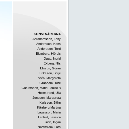
KONSTNÄRERNA
Abrahamsson, Tony
Andersson, Hans
Andersson, Tord
Blomberg, Hjördis
Daag, Ingrid
Ekberg, Nils
Elisson, Göran
Eriksson, Börje
Fridén, Margareta
Granbom, Tore
Gustafsson, Marie-Louise B
Holmstrand, Ulla
Jonsson, Margareta
Karlsson, Björn
Kärrberg Martina
Lagesson, Maria
Lenhult, Jessica
Linde, Ingan
Nordström, Lars