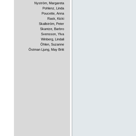
Nyström, Margareta
Pohlenz, Linda
Poucette, Anna
Rask, Kicki
Skallström, Peter
Skantze, Barbro
Svensson, Ylva
Winberg, Lindali
Öhlen, Suzanne
Östman Ljung, May Britt