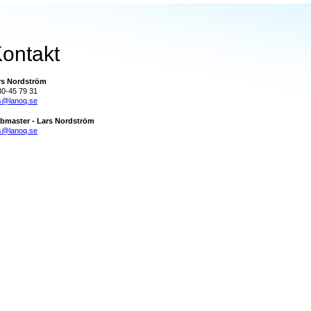
ontakt
rs Nordström
30-45 79 31
rs@lanoq.se
bmaster - Lars Nordström
rs@lanoq.se